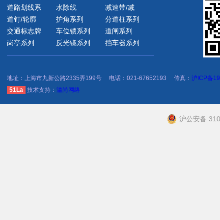
道路划线系
水除线
减速带/减
道钉/轮廓
护角系列
分道柱系列
交通标志牌
车位锁系列
道闸系列
岗亭系列
反光镜系列
挡车器系列
地址：上海市九新公路2335弄199号
电话：021-67652193
传真：
沪ICP备19
51La
技术支持：
溢尚网络
沪公安备 310