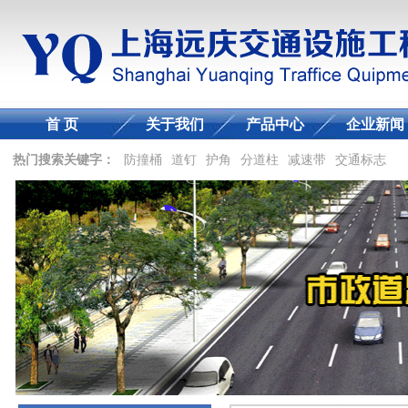
首 页
关于我们
产品中心
企业新闻
热门搜索关键字：
防撞桶
道钉
护角
分道柱
减速带
交通标志