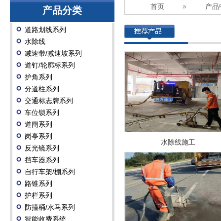
首页
产品
产品分类
道路划线系列
水除线
减速带/减速坡系列
道钉/轮廓标系列
护角系列
分道柱系列
交通标志牌系列
车位锁系列
道闸系列
岗亭系列
水除线施工
反光镜系列
挡车器系列
自行车架/棚系列
路锥系列
护栏系列
防撞桶/水马系列
智能收费系统