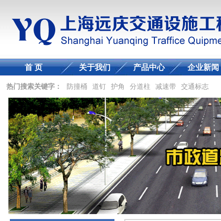
首 页
关于我们
产品中心
企业新闻
热门搜索关键字：
防撞桶
道钉
护角
分道柱
减速带
交通标志