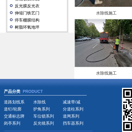
反光膜反光衣
伸缩门铁艺门
水除线施工
停车棚膜结构
树脂环氧地坪
水除线施工
产品分类
PRODUCT
道路划线系
水除线
减速带/减
道钉/轮廓
护角系列
分道柱系列
交通标志牌
车位锁系列
道闸系列
岗亭系列
反光镜系列
挡车器系列